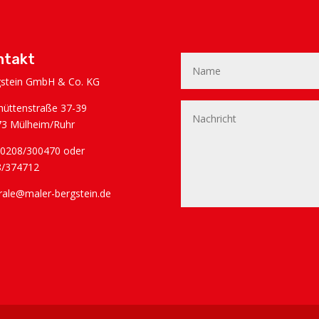
ntakt
stein GmbH & Co. KG
hüttenstraße 37-39
3 Mülheim/Ruhr
: 0208/300470 oder
8/374712
rale@maler-bergstein.de